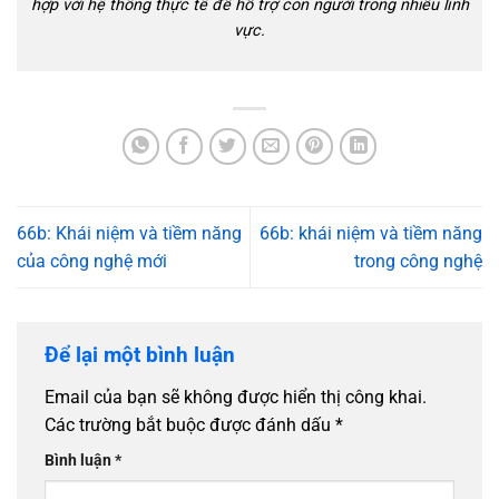
hợp với hệ thống thực tế để hỗ trợ con người trong nhiều lĩnh
vực.
66b: Khái niệm và tiềm năng
66b: khái niệm và tiềm năng
của công nghệ mới
trong công nghệ
Để lại một bình luận
Email của bạn sẽ không được hiển thị công khai.
Các trường bắt buộc được đánh dấu
*
Bình luận
*