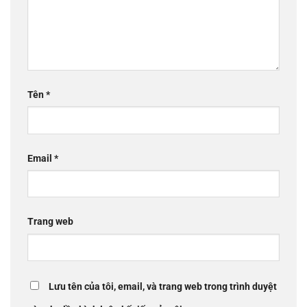
Tên
*
Email
*
Trang web
Lưu tên của tôi, email, và trang web trong trình duyệt