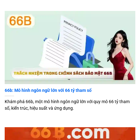
Giao diện trang chủ đăng ký 66b chính thức với thiết kế hiện
đại
Mục Lục Nội Dung
1. Tại Sao Nên Đăng Ký Tài Khoản Tại Nhà Cái 66b?
2. Điều Kiện Cần Thiết Để Trở Thành Hội Viên 66b
3. Hướng Dẫn Các Bước Đăng Ký 66b Chi Tiết Nhất
66b: Mô hình ngôn ngữ lớn với 66 tỷ tham số
Bước 1: Truy Cập Link Chính Thức
Khám phá 66b, một mô hình ngôn ngữ lớn với quy mô 66 tỷ tham
số, kiến trúc, hiệu suất và ứng dụng.
Bước 2: Điền Thông Tin Đăng Ký
Bước 3: Hoàn Tất Và Đăng Nhập
4. Khuyến Mãi Độc Quyền Khi Mở Tài Khoản Mới