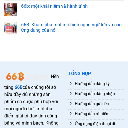
66b: một khái niệm và hành trình
Biểu mẫu điền thông tin đăng ký tài khoản 66b chi tiết
66B: Khám phá một mô hình ngôn ngữ lớn và các
ứng dụng của nó
Bước 2: Điền Thông Tin Đăng Ký
Một biểu mẫu sẽ xuất hiện yêu cầu bạn cung cấp các
thông tin cơ bản. Hãy điền đầy đủ và chính xác các trường
dữ liệu sau:
TỔNG HỢP
Nền
Tên đăng nhập (Username):
Chọn một tên dễ nhớ, bao
Hướng dẫn đăng ký
gồm chữ cái và số, không chứa ký tự đặc biệt (ví dụ:
tảng
66B
của chúng tôi sở
cauthu66b).
Hướng dẫn đăng nhập
hữu đầy đủ những sản
phẩm cá cược phù hợp với
Mật khẩu (Password):
Nên đặt mật khẩu mạnh (bao gồm
Hướng dẫn gửi tiền
mọi người chơi, một địa
chữ hoa, chữ thường, số và ký tự đặc biệt) để tăng cường
Hướng dẫn rút tiền
điểm giải trí đầy tính công
bảo mật.
bằng và minh bạch. Không
Ứng dụng điện thoại di
Xác nhận mật khẩu:
Nhập lại mật khẩu đã điền ở trên.