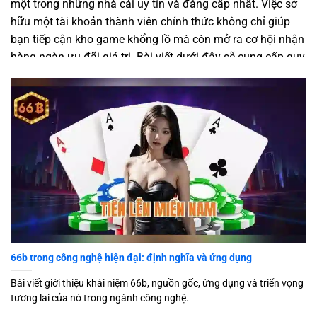
một trong những nhà cái uy tín và đẳng cấp nhất. Việc sở
hữu một tài khoản thành viên chính thức không chỉ giúp
bạn tiếp cận kho game khổng lồ mà còn mở ra cơ hội nhận
hàng ngàn ưu đãi giá trị. Bài viết dưới đây sẽ cung cấp quy
trình chi tiết, từ A đến Z, giúp bạn hoàn tất việc
dang ky
tài
khoản một cách an toàn và nhanh chóng nhất.
66b trong công nghệ hiện đại: định nghĩa và ứng dụng
Bài viết giới thiệu khái niệm 66b, nguồn gốc, ứng dụng và triển vọng
tương lai của nó trong ngành công nghệ.