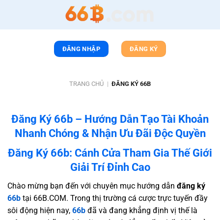
Chuyển
đến
nội
dung
ĐĂNG NHẬP
ĐĂNG KÝ
TRANG CHỦ
|
ĐĂNG KÝ 66B
Đăng Ký 66b – Hướng Dẫn Tạo Tài Khoản
Nhanh Chóng & Nhận Ưu Đãi Độc Quyền
Đăng Ký 66b: Cánh Cửa Tham Gia Thế Giới
Giải Trí Đỉnh Cao
Chào mừng bạn đến với chuyên mục hướng dẫn
đăng ký
66b
tại 66B.COM. Trong thị trường cá cược trực tuyến đầy
sôi động hiện nay,
66b
đã và đang khẳng định vị thế là