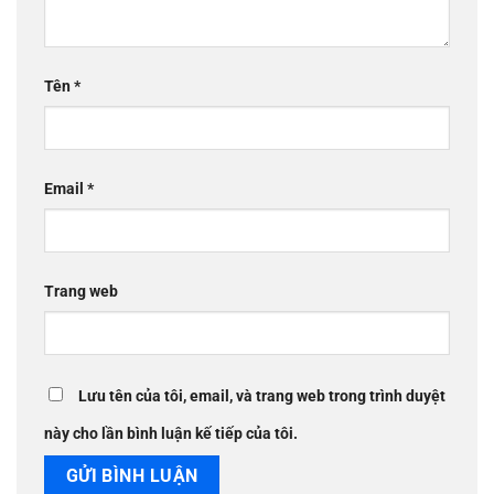
Tên
*
Email
*
Trang web
Lưu tên của tôi, email, và trang web trong trình duyệt
này cho lần bình luận kế tiếp của tôi.