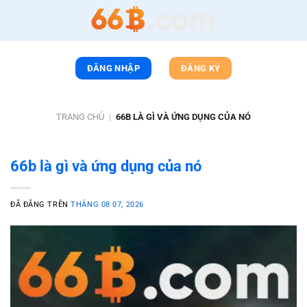
Chuyển
đến
nội
dung
ĐĂNG NHẬP
ĐĂNG KÝ
TRANG CHỦ
|
66B LÀ GÌ VÀ ỨNG DỤNG CỦA NÓ
66b là gì và ứng dụng của nó
ĐÃ ĐĂNG TRÊN
THÁNG 08 07, 2026