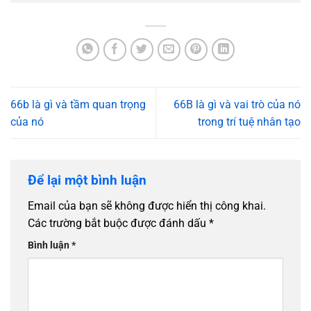
66b là gì và tầm quan trọng
66B là gì và vai trò của nó
của nó
trong trí tuệ nhân tạo
Để lại một bình luận
Email của bạn sẽ không được hiển thị công khai.
Các trường bắt buộc được đánh dấu
*
Bình luận
*