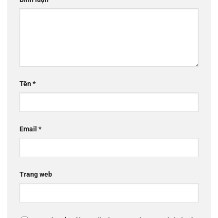
Tên
*
Email
*
Trang web