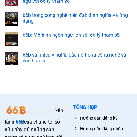
ngữ với 66 tỷ tham số
66b trong công nghệ hiện đại: định nghĩa và ứng
dụng
66b: Mô hình ngôn ngữ lớn với 66 tỷ tham số
66b và nhiều ý nghĩa của nó trong công nghệ và
văn hóa số
TỔNG HỢP
Nền
Hướng dẫn đăng ký
tảng
66B
của chúng tôi sở
Hướng dẫn đăng nhập
hữu đầy đủ những sản