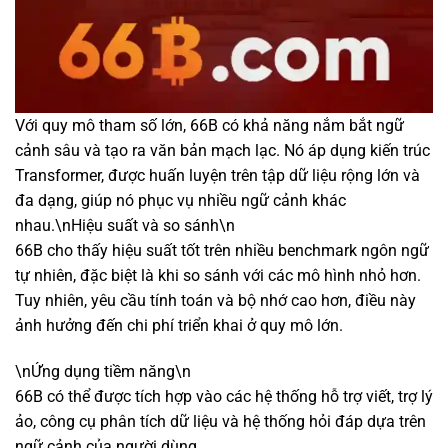
Với quy mô tham số lớn, 66B có khả năng nắm bắt ngữ
cảnh sâu và tạo ra văn bản mạch lạc. Nó áp dụng kiến trúc
Transformer, được huấn luyện trên tập dữ liệu rộng lớn và
đa dạng, giúp nó phục vụ nhiều ngữ cảnh khác
nhau.
\n
Hiệu suất và so sánh
\n
66B cho thấy hiệu suất tốt trên nhiều benchmark ngôn ngữ
tự nhiên, đặc biệt là khi so sánh với các mô hình nhỏ hơn.
Tuy nhiên, yêu cầu tính toán và bộ nhớ cao hơn, điều này
ảnh hưởng đến chi phí triển khai ở quy mô lớn.
\n
Ứng dụng tiềm năng
\n
66B có thể được tích hợp vào các hệ thống hỗ trợ viết, trợ lý
ảo, công cụ phân tích dữ liệu và hệ thống hỏi đáp dựa trên
ngữ cảnh của người dùng.