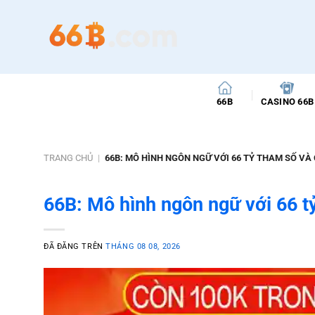
Chuyển
đến
nội
dung
66B
CASINO 66B
TRANG CHỦ
|
66B: MÔ HÌNH NGÔN NGỮ VỚI 66 TỶ THAM SỐ V
66B: Mô hình ngôn ngữ với 66 t
ĐÃ ĐĂNG TRÊN
THÁNG 08 08, 2026