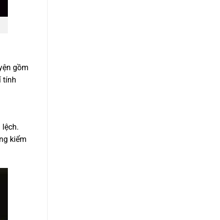
uyện gồm
 tính
 lệch.
ăng kiểm