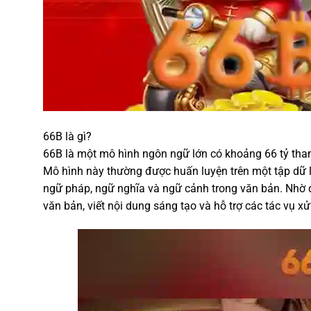
66B là gì?
66B là một mô hình ngôn ngữ lớn có khoảng 66 tỷ tham
Mô hình này thường được huấn luyện trên một tập dữ l
ngữ pháp, ngữ nghĩa và ngữ cảnh trong văn bản. Nhờ qu
văn bản, viết nội dung sáng tạo và hỗ trợ các tác vụ x