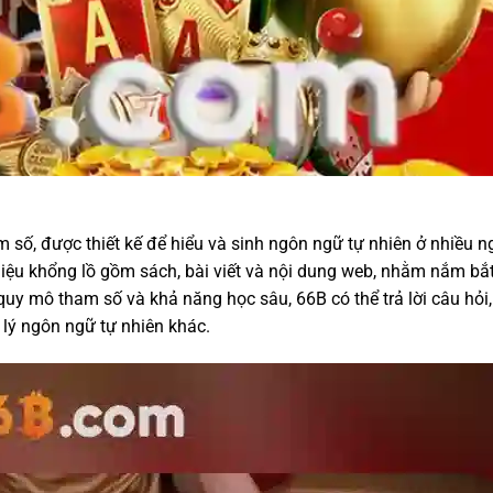
 số, được thiết kế để hiểu và sinh ngôn ngữ tự nhiên ở nhiều n
iệu khổng lồ gồm sách, bài viết và nội dung web, nhằm nắm bắt
y mô tham số và khả năng học sâu, 66B có thể trả lời câu hỏi,
ử lý ngôn ngữ tự nhiên khác.