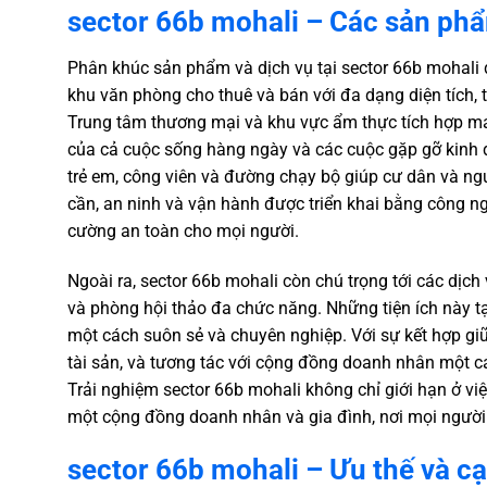
sector 66b mohali – Các sản phẩm
Phân khúc sản phẩm và dịch vụ tại sector 66b mohali đ
khu văn phòng cho thuê và bán với đa dạng diện tích,
Trung tâm thương mại và khu vực ẩm thực tích hợp m
của cả cuộc sống hàng ngày và các cuộc gặp gỡ kinh do
trẻ em, công viên và đường chạy bộ giúp cư dân và ngư
cần, an ninh và vận hành được triển khai bằng công ng
cường an toàn cho mọi người.
Ngoài ra, sector 66b mohali còn chú trọng tới các dịc
và phòng hội thảo đa chức năng. Những tiện ích này tạo
một cách suôn sẻ và chuyên nghiệp. Với sự kết hợp giữa
tài sản, và tương tác với cộng đồng doanh nhân một c
Trải nghiệm sector 66b mohali không chỉ giới hạn ở vi
một cộng đồng doanh nhân và gia đình, nơi mọi người c
sector 66b mohali – Ưu thế và c