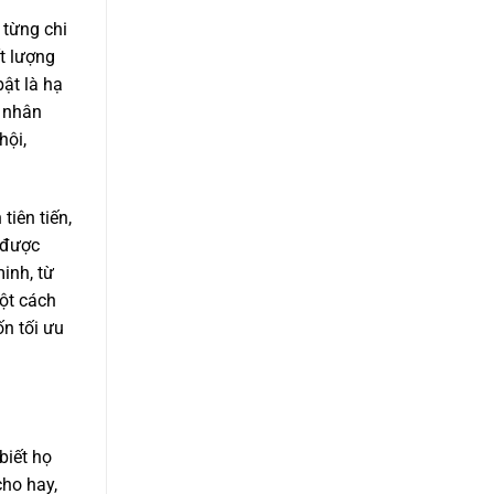
 từng chi
ất lượng
ật là hạ
o nhân
hội,
iên tiến,
 được
inh, từ
ột cách
ốn tối ưu
biết họ
cho hay,