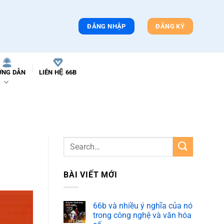
ĐĂNG NHẬP
ĐĂNG KÝ
́NG DẪN
LIÊN HỆ 66B
BÀI VIẾT MỚI
66b và nhiều ý nghĩa của nó
trong công nghệ và văn hóa