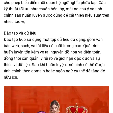
cho phép biểu diễn mối quan hệ ngữ nghĩa phức tạp. Các
kỹ thuật tối ưu như chuẩn hóa lớp, mặt nạ chú ý và tinh
chỉnh sau huấn luyện được dùng để cải thiện hiệu suất trên
nhiều tác vụ.
Đào tạo và dữ liệu
Đào tạo 66b sử dụng một tập dữ liệu đa dạng, gồm văn
bản web, sách, và tài liệu có chất lượng cao. Quá trình
huấn luyện tốn kém về tài nguyên đồ họa và điện toán,
đồng thời cần quản lý rủi ro về giới hạn đạo đức và sự
thiên vị dữ liệu. Sau khi huấn luyện, mô hình có thể được
tinh chỉnh theo domain hoặc ngôn ngữ cụ thể để tăng độ
hữu ích.