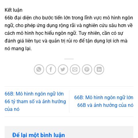
Kết luận
66b đại diện cho bước tiến lớn trong lĩnh vực mô hình ngôn
ngữ, cho phép ứng dụng rộng rãi và nghiên cứu sâu hơn về
cách mô hình học hiểu ngôn ngữ. Tuy nhiên, cần có sự
đánh giá liên tục và quản trị rủi ro để tận dụng lợi ích mà
nó mang lại.
66B: Mô hình ngôn ngữ lớn
66B: Mô hình ngôn ngữ lớn
66 tỷ tham số và ảnh hưởng
66B và ảnh hưởng của nó
của nó
Để lại một bình luận