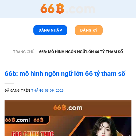
Chuyển
đến
nội
dung
ĐĂNG NHẬP
ĐĂNG KÝ
TRANG CHỦ
|
66B: MÔ HÌNH NGÔN NGỮ LỚN 66 TỶ THAM SỐ
66b: mô hình ngôn ngữ lớn 66 tỷ tham số
ĐÃ ĐĂNG TRÊN
THÁNG 08 09, 2026