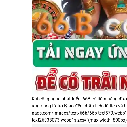
Khi công nghệ phát triển, 66B có tiềm năng đượ
ứng dụng từ trợ lý ảo đến phân tích dữ liệu và h
pads.com/images/text/66b/66b-text579.webp" 
text26033073.webp" sizes="(max-width: 800px)