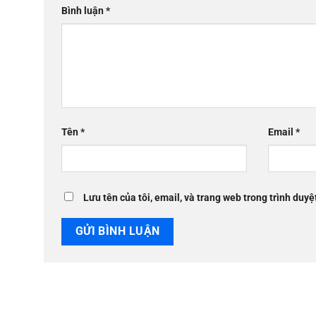
Bình luận
*
Tên
*
Email
*
Lưu tên của tôi, email, và trang web trong trình duyệt