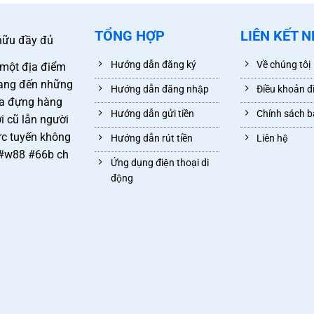
TỔNG HỢP
LIÊN KẾT 
 hữu đầy đủ
Hướng dẫn đăng ký
Về chúng tôị
 một địa điểm
 mang đến những
Hướng dẫn đăng nhập
Điều khoản điê
ưa đựng hàng
Hướng dẫn gửi tiền
Chính sách ba
i cũ lẫn người
ực tuyến không
Hướng dẫn rút tiền
Liên hệ̣
 #w88 #66b ch
Ứng dụng điện thoại di
động