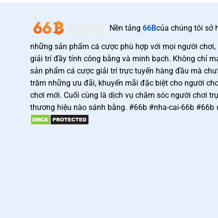
Nền tảng
66B
của chúng tôi sở
những sản phẩm cá cược phù hợp với mọi người chơi,
giải trí đầy tính công bằng và minh bạch. Không chỉ
sản phẩm cá cược giải trí trực tuyến hàng đầu mà ch
trăm những ưu đãi, khuyến mãi đặc biệt cho người chơ
chơi mới. Cuối cùng là dịch vụ chăm sóc người chơi tr
thương hiệu nào sánh bằng. #66b #nha-cai-66b #66b