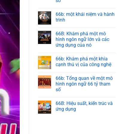
số
66b: một khái niệm và hành
trình
66B: Khám phá một mô
hình ngôn ngữ lớn và các
ứng dụng của nó
66b: Khám phá một khía
cạnh thú vị của công nghệ
66b: Tổng quan về một mô
hình ngôn ngữ 66 tỷ tham
số
66B: Hiệu suất, kiến trúc và
ứng dụng