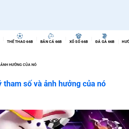
THỂ THAO 66B
BẮN CÁ 66B
XỔ SỐ 66B
ĐÁ GÀ 66B
HƯƠ
À ẢNH HƯỞNG CỦA NÓ
ỷ tham số và ảnh hưởng của nó